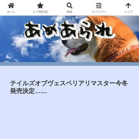
ホーム
スト6技判定
検索
サイドバー
トップ
テイルズオブヴェスペリアリマスター今冬
発売決定……