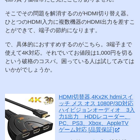
そこでその問題を解消するのがHDMI切り替え器。
ひとつのHDMI入力に複数機器のHDMI出力を差すこ
とができて、端子の節約になります。
で、具体的におすすめするのがこちら。3端子まで
使えて4K対応。それでいてお値段は1,000円を切る
という破格のコスパ。困っている人は試してみては
いかがでしょうか。
HDMI切替器,4Kx2K hdmiスイ
ッチ メス オス 1080P/3D対応
ハイビジョンオーディオ 3入
力1出力 HDDレコーダー、
PC、PS3、Xbox、AppleTV
ゲーム対応 [品質保証]