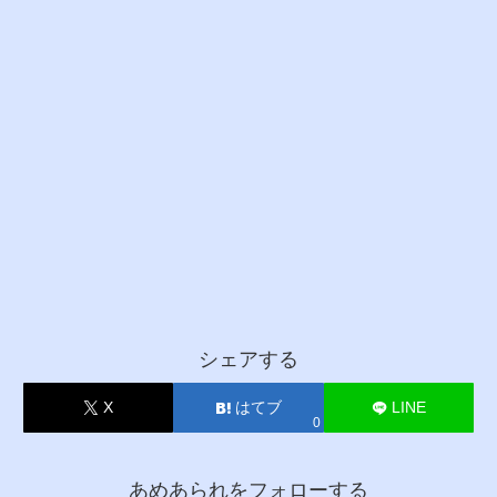
シェアする
X
はてブ
LINE
0
あめあられをフォローする