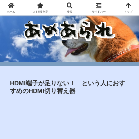
ホーム
スト6技判定
検索
サイドバー
トップ
HDMI端子が足りない！ という人におす
すめのHDMI切り替え器