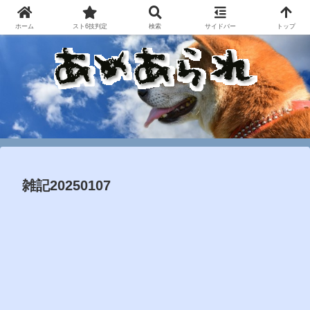
ホーム
スト6技判定
検索
サイドバー
トップ
雑記20250107