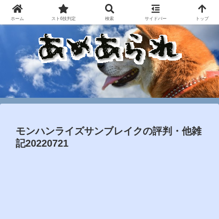
ホーム
スト6技判定
検索
サイドバー
トップ
モンハンライズサンブレイクの評判・他雑
記20220721