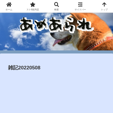
ホーム
スト6技判定
検索
サイドバー
トップ
雑記20220508