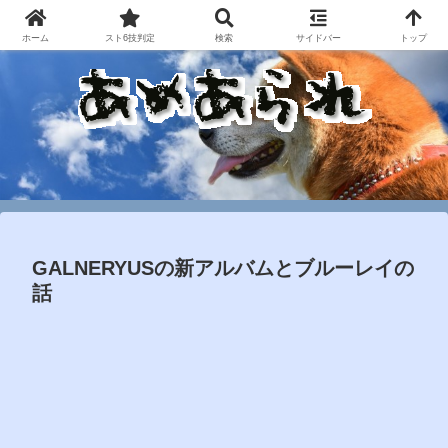
ホーム
スト6技判定
検索
サイドバー
トップ
GALNERYUSの新アルバムとブルーレイの
話