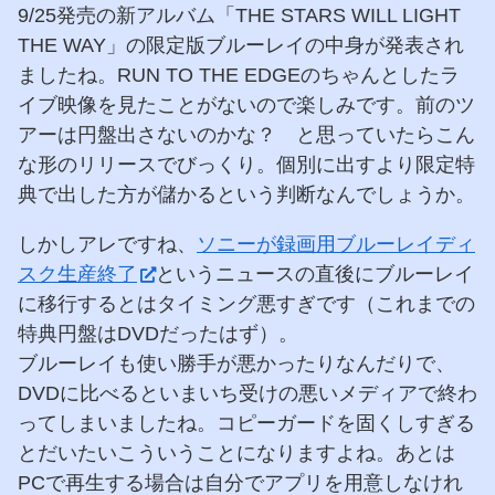
9/25発売の新アルバム「THE STARS WILL LIGHT
THE WAY」の限定版ブルーレイの中身が発表され
ましたね。RUN TO THE EDGEのちゃんとしたラ
イブ映像を見たことがないので楽しみです。前のツ
アーは円盤出さないのかな？ と思っていたらこん
な形のリリースでびっくり。個別に出すより限定特
典で出した方が儲かるという判断なんでしょうか。
しかしアレですね、
ソニーが録画用ブルーレイディ
スク生産終了
というニュースの直後にブルーレイ
に移行するとはタイミング悪すぎです（これまでの
特典円盤はDVDだったはず）。
ブルーレイも使い勝手が悪かったりなんだりで、
DVDに比べるといまいち受けの悪いメディアで終わ
ってしまいましたね。コピーガードを固くしすぎる
とだいたいこういうことになりますよね。あとは
PCで再生する場合は自分でアプリを用意しなけれ