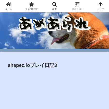
ホーム
スト6技判定
検索
サイドバー
トップ
shapez.ioプレイ日記3