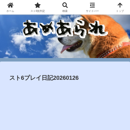
ホーム
スト6技判定
検索
サイドバー
トップ
スト6プレイ日記20260126