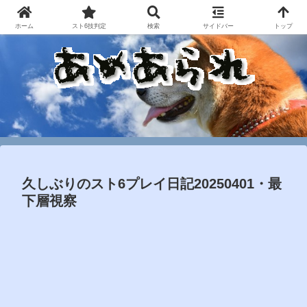
ホーム
スト6技判定
検索
サイドバー
トップ
久しぶりのスト6プレイ日記20250401・最
下層視察