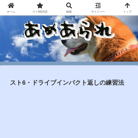
ホーム
スト6技判定
検索
サイドバー
トップ
スト6・ドライブインパクト返しの練習法