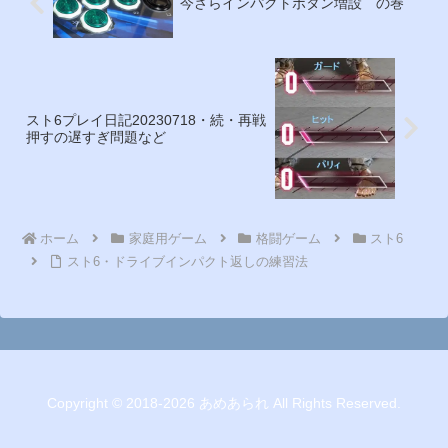
今さらインパクトボタン増設 の巻
スト6プレイ日記20230718・続・再戦
押すの遅すぎ問題など
ホーム
家庭用ゲーム
格闘ゲーム
スト6
スト6・ドライブインパクト返しの練習法
Copyright © 2018-2026 あめあられ All Rights Reserved.