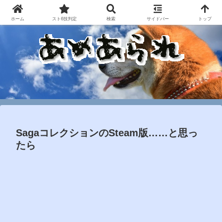
ホーム
スト6技判定
検索
サイドバー
トップ
SagaコレクションのSteam版……と思っ
たら