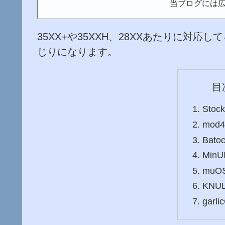
当ブログには
35XX+や35XXH、28XXあたりに対
じりになります。
目
Stoc
mod
Bato
MinU
mu
KNUL
garli