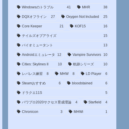
Windowsのトラブル
41
MHR
38
DQXオフライン
27
Oxygen Not Included
25
Core Keeper
21
KOF15
16
テイルズオブアライズ
15
バイオミュータント
13
Androidエミュレータ
12
Vampire Survivors
10
Cities: Skylines II
10
軌跡シリーズ
10
レバレス練習
8
MHW
8
LD Player
6
Steamおすすめ
6
bloodstained
6
ドラクエ11S
5
パワプロ2020サクセス育成理論
4
Starfield
4
Chronicon
3
MHWi
1