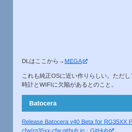
DLはここから→
MEGA
これも純正OSに近い作りらしい。ただし
時計とWIFIに欠陥があるとのこと。
Batocera
Release Batocera v40 Beta for RG35XX 
cfw/rg35xx-cfw.github.io · GitHub