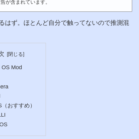
広告が含まれています。
応してるはず。ほとんど自分で触ってないので推測混
次
k OS Mod
4
cera
I
OS（おすすめ）
LI
cOS