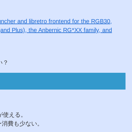
cher and libretro frontend for the RGB30,
(and Plus), the Anbernic RG*XX family, and
い？
rが使える。
ー消費も少ない。