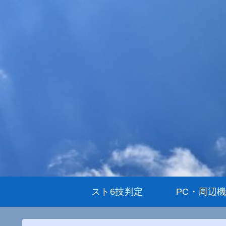
スト6技判定
PC・周辺