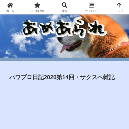
ホーム
スト6技判定
検索
サイドバー
トップ
パワプロ日記2020第14回・サクスペ雑記