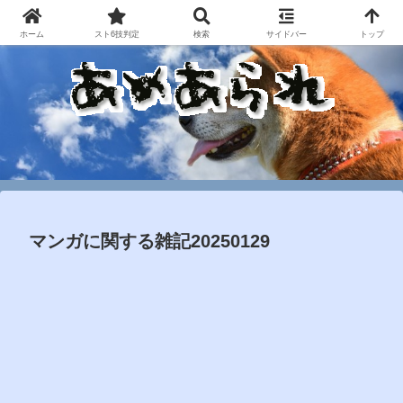
ホーム
スト6技判定
検索
サイドバー
トップ
マンガに関する雑記20250129