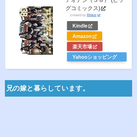
アオアシ（３８） (ビッ
グコミックス)
created by
Rinker
Kindle
Amazon
楽天市場
Yahooショッピング
兄の嫁と暮らしています。