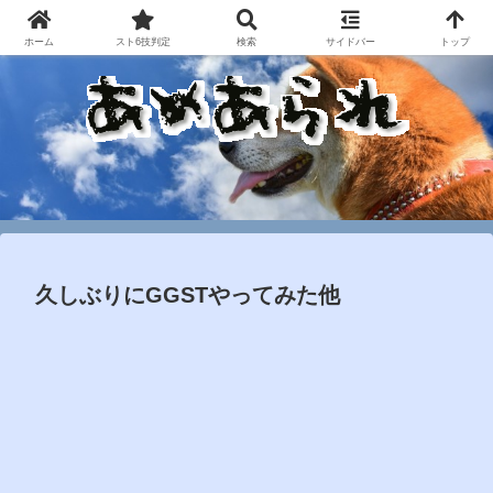
ホーム
スト6技判定
検索
サイドバー
トップ
久しぶりにGGSTやってみた他