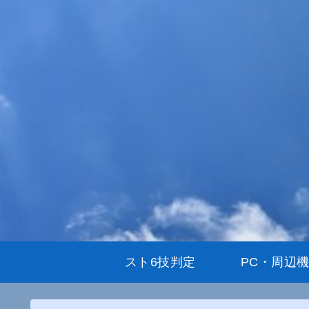
スト6技判定
PC・周辺