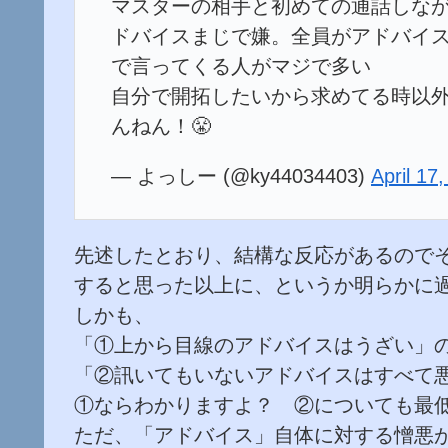
マスターの相手と初めての通話しな
ドバイスまじで嫌。全員がアドバイ
で言ってくる人がマジで多い
自分で開拓したいから求めてる時以
んねん！😤
— よっしー (@ky44034403)
April 17
先述したとおり、結構な反応があるので
すると思った以上に、というか明らかに
しかも、
「①上から目線のアドバイスはうざい」
「②訊いてもいないアドバイスはすべて
①ならわかりますよ？ ②についても最
ただ、「アドバイス」自体に対する憎悪