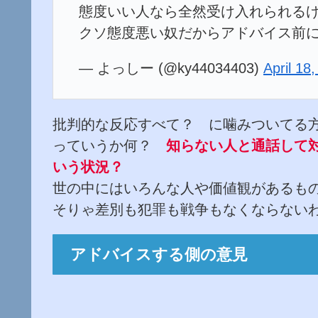
態度いい人なら全然受け入れられる
クソ態度悪い奴だからアドバイス前
— よっしー (@ky44034403)
April 18
批判的な反応すべて？ に噛みついてる
っていうか何？
知らない人と通話して
いう状況？
世の中にはいろんな人や価値観があるも
そりゃ差別も犯罪も戦争もなくならない
アドバイスする側の意見