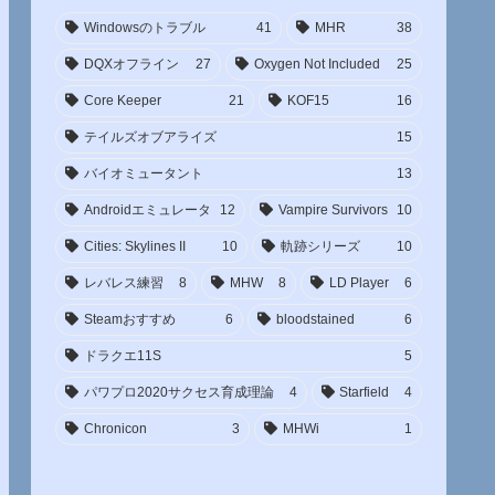
Windowsのトラブル
41
MHR
38
DQXオフライン
27
Oxygen Not Included
25
Core Keeper
21
KOF15
16
テイルズオブアライズ
15
バイオミュータント
13
Androidエミュレータ
12
Vampire Survivors
10
Cities: Skylines II
10
軌跡シリーズ
10
レバレス練習
8
MHW
8
LD Player
6
Steamおすすめ
6
bloodstained
6
ドラクエ11S
5
パワプロ2020サクセス育成理論
4
Starfield
4
Chronicon
3
MHWi
1