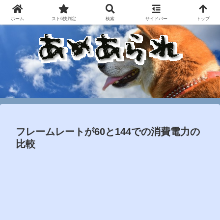
ホーム
スト6技判定
検索
サイドバー
トップ
フレームレートが60と144での消費電力の
比較