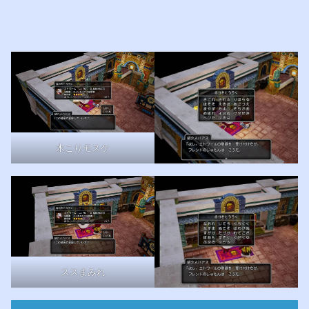
木こりモスケ
ススまみれ