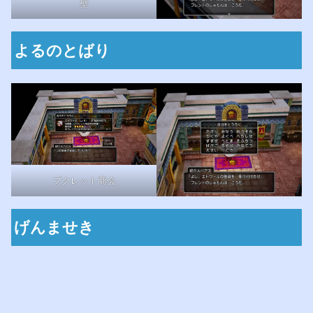
壁
よるのとばり
プクレット商会
げんませき