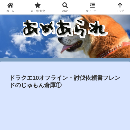
ホーム
スト6技判定
検索
サイドバー
トップ
ドラクエ10オフライン・討伐依頼書フレン
ドのじゅもん倉庫①