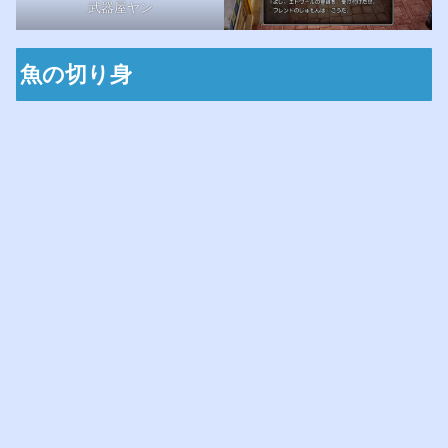
武器屋ヤン
魚の切り身