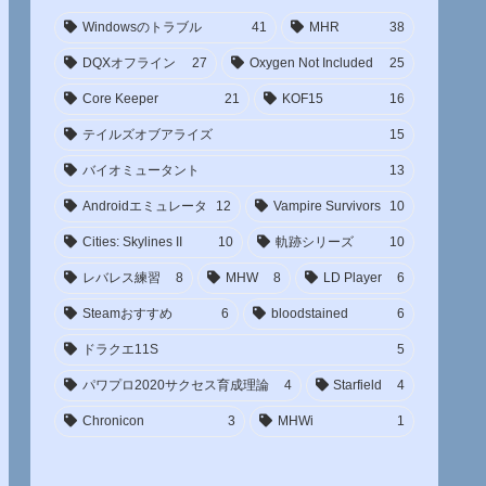
Windowsのトラブル
41
MHR
38
DQXオフライン
27
Oxygen Not Included
25
Core Keeper
21
KOF15
16
テイルズオブアライズ
15
バイオミュータント
13
Androidエミュレータ
12
Vampire Survivors
10
Cities: Skylines II
10
軌跡シリーズ
10
レバレス練習
8
MHW
8
LD Player
6
Steamおすすめ
6
bloodstained
6
ドラクエ11S
5
パワプロ2020サクセス育成理論
4
Starfield
4
Chronicon
3
MHWi
1