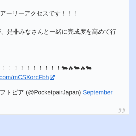
:00 にアーリーアクセスです！！！
が、是非みなさんと一緒に完成度を高めて行
！
！！！！！！！！🐄🔥🐄🔥🐄
er.com/mCSXorcFbh
トピア (@PocketpairJapan)
September