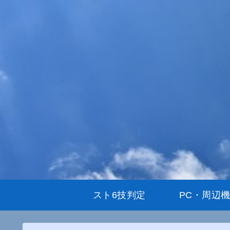
スト6技判定
PC・周辺