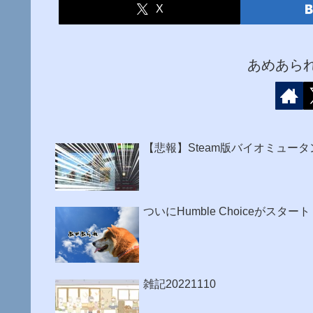
X
あめあら
【悲報】Steam版バイオミュー
ついにHumble Choiceがスタート
雑記20221110