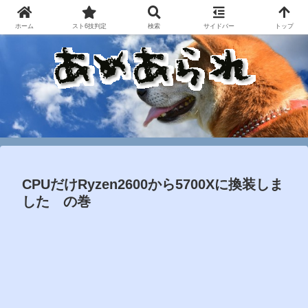
ホーム
スト6技判定
検索
サイドバー
トップ
CPUだけRyzen2600から5700Xに換装しま
した の巻