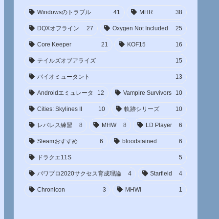
Windowsのトラブル
41
MHR
38
DQXオフライン
27
Oxygen Not Included
25
Core Keeper
21
KOF15
16
テイルズオブアライズ
15
バイオミュータント
13
Androidエミュレータ
12
Vampire Survivors
10
Cities: Skylines II
10
軌跡シリーズ
10
レバレス練習
8
MHW
8
LD Player
6
Steamおすすめ
6
bloodstained
6
ドラクエ11S
5
パワプロ2020サクセス育成理論
4
Starfield
4
Chronicon
3
MHWi
1