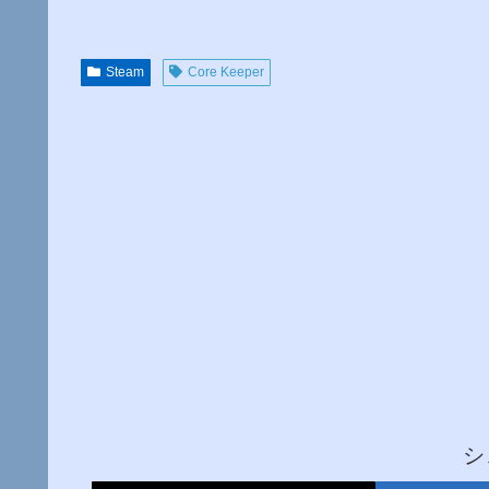
Steam
Core Keeper
シ