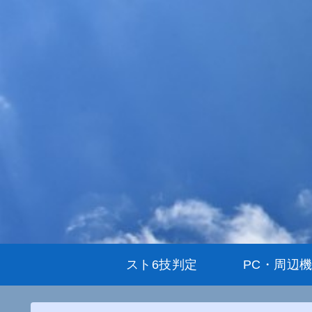
スト6技判定
PC・周辺