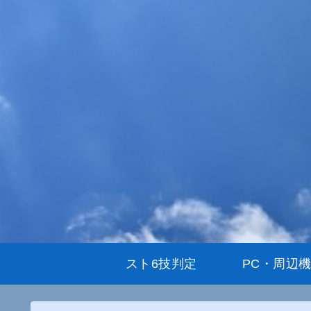
スト6技判定
PC・周辺