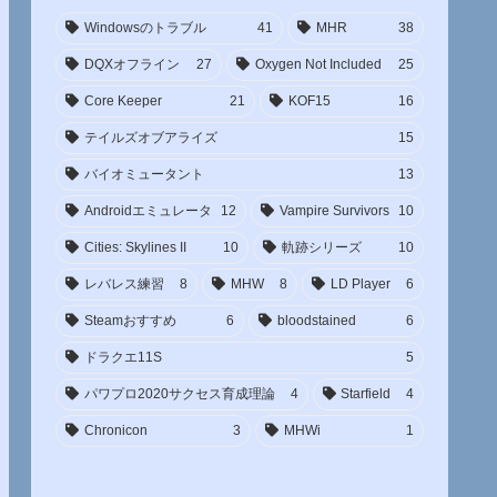
Windowsのトラブル
41
MHR
38
DQXオフライン
27
Oxygen Not Included
25
Core Keeper
21
KOF15
16
テイルズオブアライズ
15
バイオミュータント
13
Androidエミュレータ
12
Vampire Survivors
10
Cities: Skylines II
10
軌跡シリーズ
10
レバレス練習
8
MHW
8
LD Player
6
Steamおすすめ
6
bloodstained
6
ドラクエ11S
5
パワプロ2020サクセス育成理論
4
Starfield
4
Chronicon
3
MHWi
1