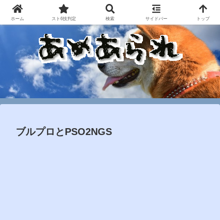
ホーム
スト6技判定
検索
サイドバー
トップ
ブルプロとPSO2NGS