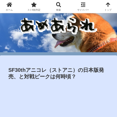
ホーム
スト6技判定
検索
サイドバー
トップ
SF30thアニコレ（ストアニ）の日本版発
売、と対戦ピークは何時頃？